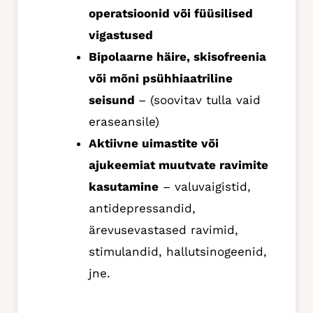
operatsioonid või füüsilised
vigastused
Bipolaarne häire, skisofreenia
või mõni psühhiaatriline
seisund
– (soovitav tulla vaid
eraseansile)
Aktiivne uimastite või
ajukeemiat muutvate ravimite
kasutamine
– valuvaigistid,
antidepressandid,
ärevusevastased ravimid,
stimulandid, hallutsinogeenid,
jne.