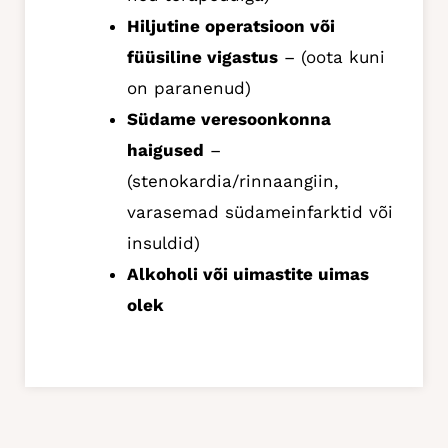
Hiljutine operatsioon või
füüsiline vigastus
– (oota kuni
on paranenud)
S
üdame veresoonkonna
haigused
–
(stenokardia/rinnaangiin,
varasemad südameinfarktid või
insuldid)
Alkoholi või uimastite uimas
olek