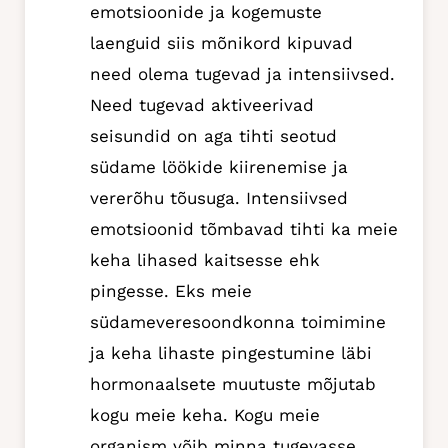
emotsioonide ja kogemuste
laenguid siis mõnikord kipuvad
need olema tugevad ja intensiivsed.
Need tugevad aktiveerivad
seisundid on aga tihti seotud
südame löökide kiirenemise ja
vererõhu tõusuga. Intensiivsed
emotsioonid tõmbavad tihti ka meie
keha lihased kaitsesse ehk
pingesse. Eks meie
südameveresoondkonna toimimine
ja keha lihaste pingestumine läbi
hormonaalsete muutuste mõjutab
kogu meie keha. Kogu meie
organism võib minna tugevasse