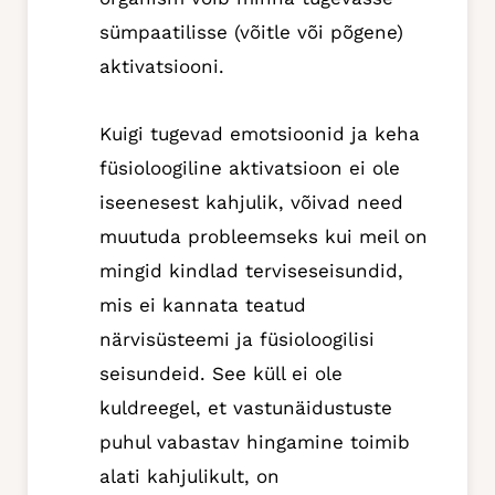
sümpaatilisse (võitle või põgene)
aktivatsiooni.
Kuigi tugevad emotsioonid ja keha
füsioloogiline aktivatsioon ei ole
iseenesest kahjulik, võivad need
muutuda probleemseks kui meil on
mingid kindlad terviseseisundid,
mis ei kannata teatud
närvisüsteemi ja füsioloogilisi
seisundeid. See küll ei ole
kuldreegel, et vastunäidustuste
puhul vabastav hingamine toimib
alati kahjulikult, on