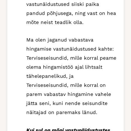
vastunäidustused siiski paika
pandud põhjusega, ning vast on hea
mõte neist teadlik olla.
Ma olen jaganud vabastava
hingamise vastunäidustused kahte:
Terviseseisundid, mille korral peame
olema hingamistöö ajal lihtsalt
tähelepanelikud, ja
Terviseseisundid, mille korral on
parem vabastav hingamine vahele
jätta seni, kuni nende seisundite
näitajad on paremaks länud.
Kui sul on mõni vastunäidustustes