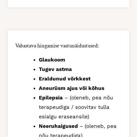
Vabastava hingamise vastunäidustused:
Glaukoom
Tugev astma
Eraldunud võrkkest
Aneurüsm ajus või kõhus
Epilepsia
– (oleneb, pea nõu
terapeudiga / soovitav tulla
esialgu eraseansile)
Neeruhaigused
– (oleneb, pea
nõu terapeudiga)