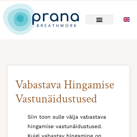
Skip
to
content
Vabastava Hingamise
Vastunäidustused
Siin toon sulle välja vabastava
hingamise vastunäidustused.
Kuigi vabastav hingamine on