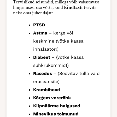
Tervislikud seisundid, millega võib vabastavast
hingamisest osa võtta, kuid
kindlasti
teavita
neist oma juhendajat:
PTSD
Astma
– kerge või
keskmine (võtke kaasa
inhalaator!)
Diabeet
– (võtke kaasa
suhkrukommid!)
Rasedus
– (Soovitav tulla vaid
eraseansile)
Krambihood
Kõrgem vererõhk
Kilpnäärme haigused
Minevikus toimunud