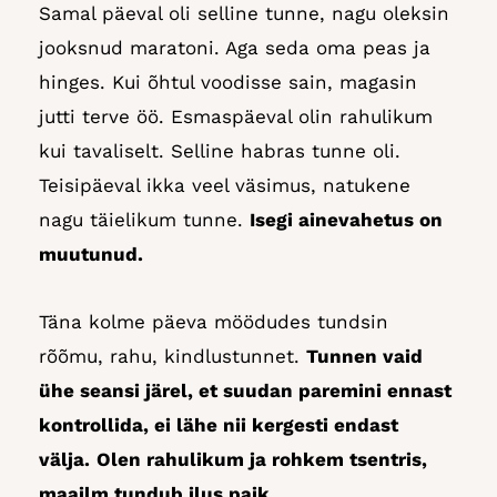
Samal päeval oli selline tunne, nagu oleksin
jooksnud maratoni. Aga seda oma peas ja
hinges. Kui õhtul voodisse sain, magasin
jutti terve öö. Esmaspäeval olin rahulikum
kui tavaliselt. Selline habras tunne oli.
Teisipäeval ikka veel väsimus, natukene
nagu täielikum tunne.
Isegi ainevahetus on
muutunud.
Täna kolme päeva möödudes tundsin
rõõmu, rahu, kindlustunnet.
Tunnen vaid
ühe seansi järel, et suudan paremini ennast
kontrollida, ei lähe nii kergesti endast
välja.
Olen rahulikum ja rohkem tsentris,
maailm tundub ilus paik.