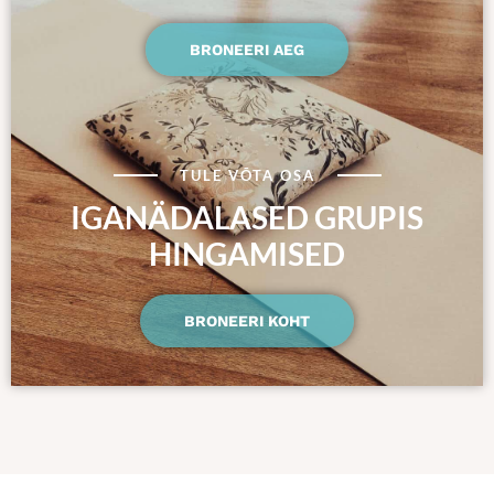
BRONEERI AEG
TULE VÕTA OSA
IGANÄDALASED GRUPIS
HINGAMISED
BRONEERI KOHT