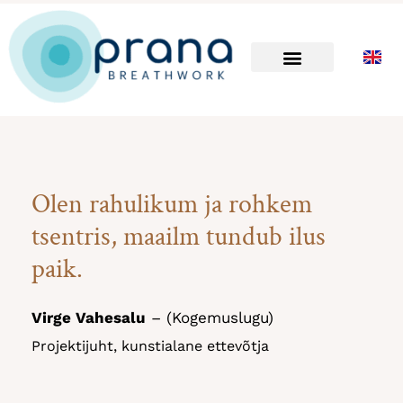
Skip
to
content
Olen rahulikum ja rohkem
tsentris, maailm tundub ilus
paik.
Virge Vahesalu
– (Kogemuslugu)
Projektijuht, kunstialane ettevõtja