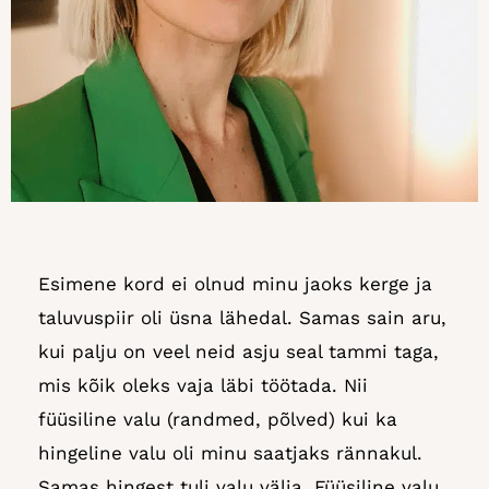
Esimene kord ei olnud minu jaoks kerge ja
taluvuspiir oli üsna lähedal. Samas sain aru,
kui palju on veel neid asju seal tammi taga,
mis kõik oleks vaja läbi töötada. Nii
füüsiline valu (randmed, põlved) kui ka
hingeline valu oli minu saatjaks rännakul.
Samas hingest tuli valu välja. Füüsiline valu